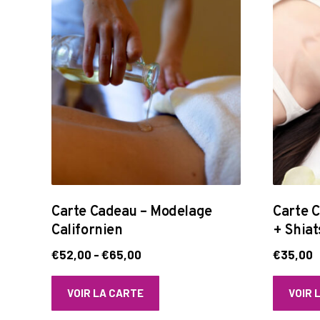
Carte Cadeau – Modelage
Carte 
Californien
+ Shiat
€
52,00
-
€
65,00
€
35,00
VOIR LA CARTE
VOIR 