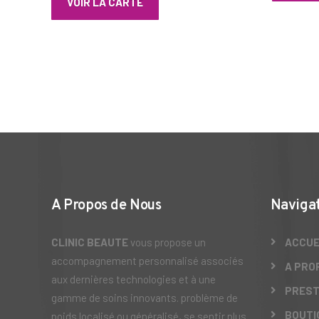
VOIR LA CARTE
A Propos de Nous
Naviga
CLINIC BEAUTE
vous propose un
ACCUE
accompagnement personnalisé associés
A PRO
aux dernières technologies et à une
PREST
gamme de soins innovants. problème de
BOUTI
poids localisé ou généralisé, se sentir plus