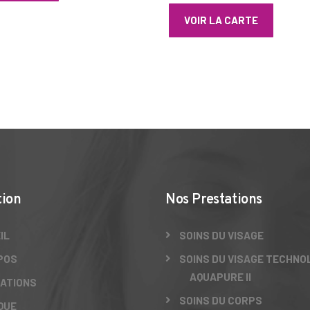
VOIR LA CARTE
tion
Nos Prestations
IL
SOINS DU VISAGE
POS
SOINS DU VISAGE TECHNO
AQUAPURE II
ATIONS
SOINS DU CORPS
QUE